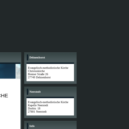
Delmenhorst
Evangelisch-methodistische Kirche
Christuskirche
Bremer Straße 26
27749 Delmenhorst
Neerstedt
CHE
Evangelisch-methodistische Kirche
Kapelle Neerstedt
Dorfstr. 18
27801 Neerstedt
Info